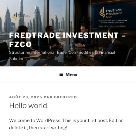
Aller
au
contenu
principal
FREDTRADE INVESTMENT –
FZCO
Structuring International Trade, Commodities & Financial
Solutions.
Menu
PUBLIÉ
AOÛT 23, 2025
PAR
FREDFRED
LE
Hello world!
Welcome to WordPress. This is your first post. Edit or
delete it, then start writing!